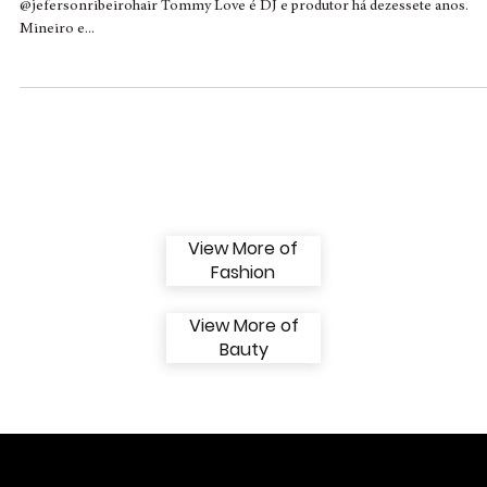
álbum “Reload”
Photo: @brunocavaalcanti Styling: @alexandrevorgo Hair:
@jefersonribeirohair Tommy Love é DJ e produtor há dezessete anos.
Mineiro e...
View More of
Fashion
View More of
Bauty