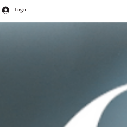
Login