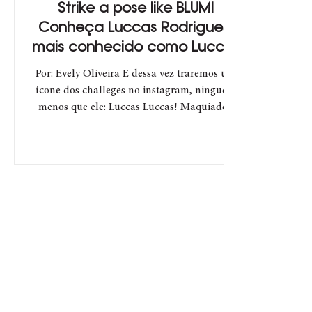
Strike a pose like BLUM!
Conheça Luccas Rodrigues,
mais conhecido como Luccas
Luccas.
Por: Evely Oliveira E dessa vez traremos um
ícone dos challeges no instagram, ninguém
menos que ele: Luccas Luccas! Maquiador,
digital...