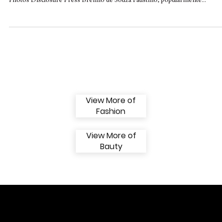
Brenno Faustino: Influenciador Digital, artist
comunicador, designer AR, e empresário
O jovem é um dos maiores influenciadores digitais da zona da mata mine
Photos Disclosure Press Brenno de Souza Faustino, popularmente...
View More of
Fashion
View More of
Bauty