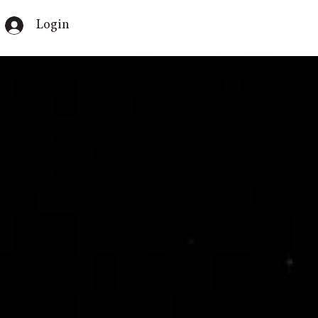
Login