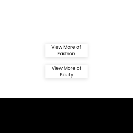
FILA lança Arcade Low, sneaker inspirado 
primeiro calçado da marca
Novidade mistura passado e presente e resgata o legado nas quadras
Pensando em levar a essência de sua herança de 110 anos para o...
View More of
Fashion
View More of
Bauty