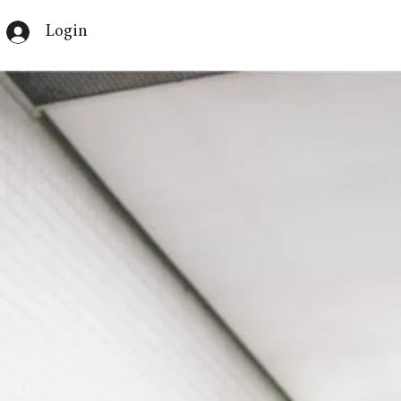
Login