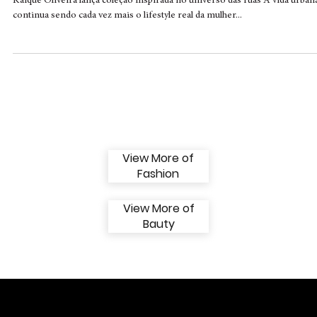
de moda afirma: “A rua é a passarela da
mulher”
Kaique Oliveira lança coleção inspirada no universo das ruas A vida urban
continua sendo cada vez mais o lifestyle real da mulher...
View More of
Fashion
View More of
Bauty