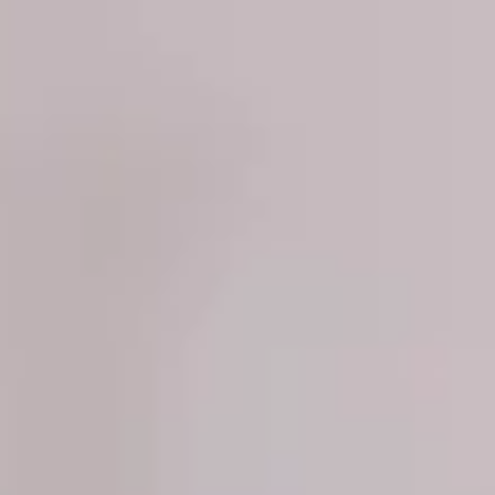
Hooks International
11 de set. de 2024
2 min de leitura
Marcelo Costa brilha no desfile de Cynthia
Rowley na New York Fashion Week com
produtos da Macpaul
Na noite de ontem, o aguardado desfile da renomada estilista Cynthia
Rowley marcou um dos momentos mais icônicos da New York Fashion...