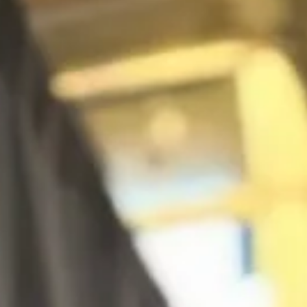
Fernanda Comora: Elegância e Carisma n
Capa da Edição 'CELEBRITY' da Hooks
Magazine
‘CELEBRITY’ COVER EDITION - SEPTEMBER 24 ISSUE Photos: Victor
Lacorte / Beauty: Thiago Lacorte / Video maker: Gabriel Almeida /
Location:...