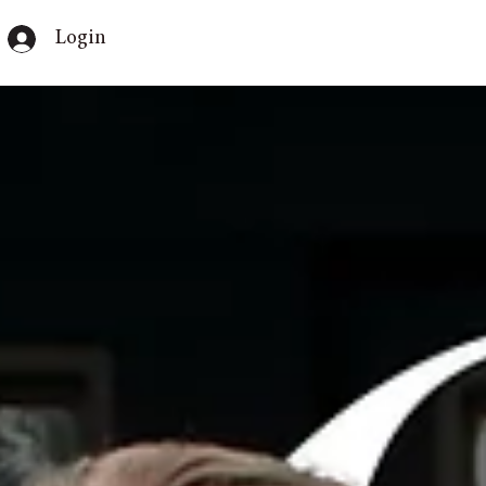
Login