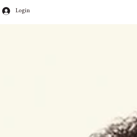
Login