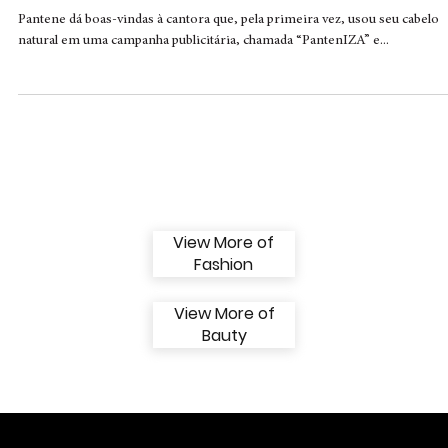
Entrevista - IZA é a nova embaixadora de
Pantene - Confira o que a cantora pontuo
sobre a parceria
Pantene dá boas-vindas à cantora que, pela primeira vez, usou seu cabelo
natural em uma campanha publicitária, chamada “PantenIZA” e...
View More of
Fashion
View More of
Bauty