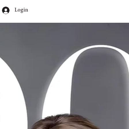
Login