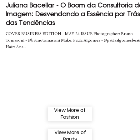
Matheus Hooks/ Editor-In-Chief
3 de mai. de 2024
2 min de leitura
Juliana Bacellar - O Boom da Consultoria d
Imagem: Desvendando a Essência por Trás
das Tendências
COVER BUSINESS EDITION - MAY 24 ISSUE Photographer: Bruno
Tomasoni - @brunotomasoni Make: Paula Algomes - @paulaalgomesbeau
Hair: Ana...
View More of
Fashion