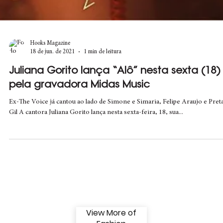
Hooks Magazine
18 de jun. de 2021
1 min de leitura
Juliana Gorito lança “Alô” nesta sexta (18)
pela gravadora Midas Music
Ex-The Voice já cantou ao lado de Simone e Simaria, Felipe Araujo e Pret
Gil A cantora Juliana Gorito lança nesta sexta-feira, 18, sua...