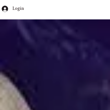
Login