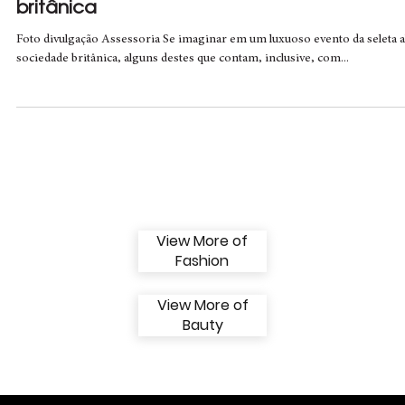
Matheus Hooks/ Editor-In-Chief
2 de jan. de 2023
3 min de leitura
“Precisei empinar o nariz”, diz brasileira ap
ida a eventos com membros da família rea
britânica
Foto divulgação Assessoria Se imaginar em um luxuoso evento da seleta a
sociedade britânica, alguns destes que contam, inclusive, com...
View More of