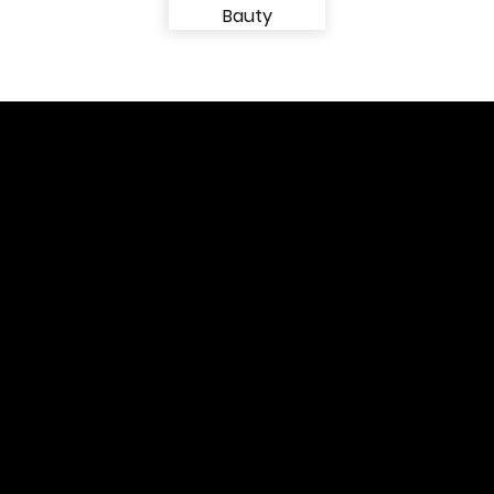
View More of
Fashion
View More of
Bauty