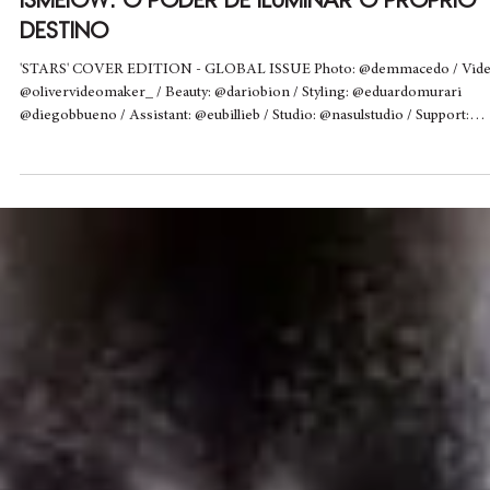
Evely Oliveira
7 de nov. de 2025
3 min de leitura
ISMEIOW: O PODER DE ILUMINAR O PRÓPRIO
DESTINO
'STARS' COVER EDITION - GLOBAL ISSUE Photo: @demmacedo / Video:
@olivervideomaker_ / Beauty: @dariobion / Styling: @eduardomurari
@diegobbueno / Assistant: @eubillieb / Studio: @nasulstudio / Support:
@sparapane_costumes Existem artistas que performam. E existem artista
que transbordam. Ismeiow , persona criada por Ismael, nascido em
Anápolis, Goiás (Brasil), pertence à segunda categoria. Antes de ser um
nome reconhecido na internet, ele foi o menino que arriscava os