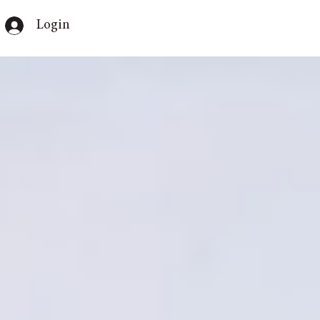
Login