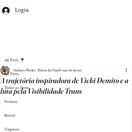
Login
All Posts
Matheus Hooks/ Editor-In-Chief
3 min de leitura
All Posts
A trajetória inspiradora de Vicki Demito e a
Todos os Posts
luta pela Visibilidade Trans
Fashion
Beauty
Negócios