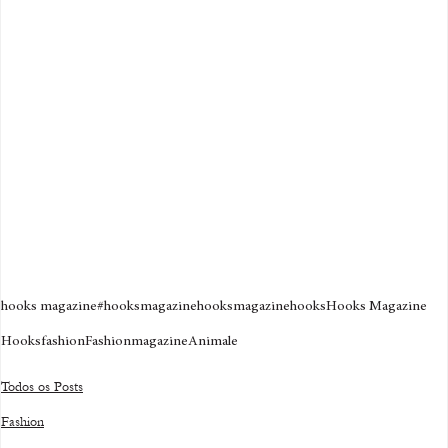
hooks magazine
#hooksmagazine
hooksmagazine
hooks
Hooks Magazine
Hooks
fashion
Fashion
magazine
Animale
Todos os Posts
Fashion