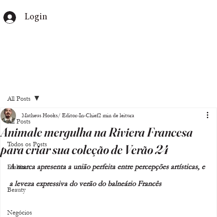
Login
All Posts
Matheus Hooks/ Editor-In-Chief
2 min de leitura
All Posts
Animale mergulha na Riviera Francesa
Todos os Posts
para criar sua coleção de Verão 24
A marca apresenta a união perfeita entre percepções artísticas, e 
Fashion
a leveza expressiva do verão do balneário Francês
Beauty
Negócios