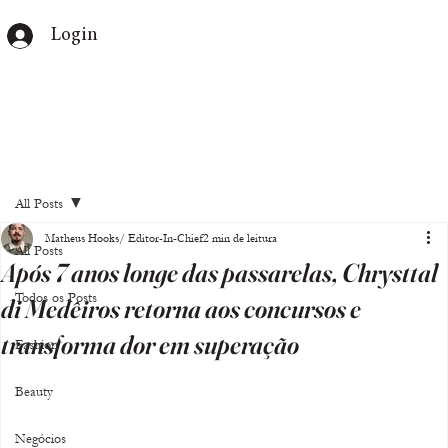
Login
All Posts
Matheus Hooks/ Editor-In-Chief
2 min de leitura
All Posts
Após 7 anos longe das passarelas, Chrysttal
Todos os Posts
di Medêiros retorna aos concursos e
transforma dor em superação
Fashion
Beauty
Negócios