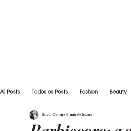
All Posts
Todos os Posts
Fashion
Beauty
Evely Oliveira
2 min de leitura
Barbiecore: a e