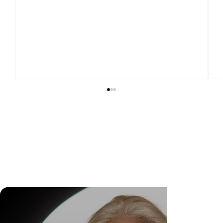
DR. FELIPE GASPARINI: A CIÊNCIA DE
SABER QUANDO TRANSFORMAR