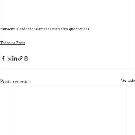
music
musica
deezer
siamese
artista
afro queer
queer
Todos os Posts
Ver tudo
Posts recentes