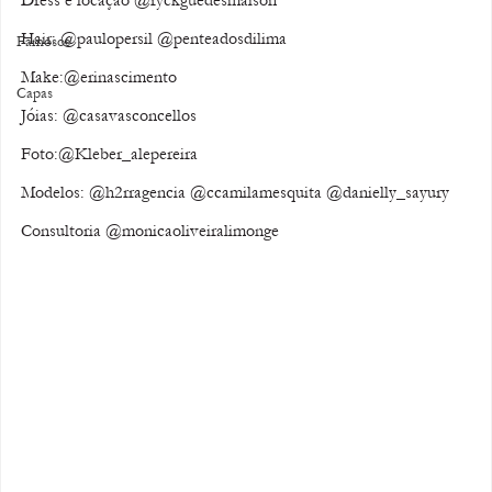
Hair: @paulopersil @penteadosdilima
Famosos
Make:@erinascimento
Capas
Jóias: @casavasconcellos
Foto:@Kleber_alepereira
Modelos: @h2rragencia @ccamilamesquita @danielly_sayury
Consultoria @monicaoliveiralimonge