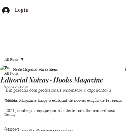
Login
All Posts
Hooks Magazine
1 min de leitura
All Posts
Editorial Noivas - Hooks Magazine
Todos os Posts
Em parceria com profissionais renomados e experientes a 
Hooks Magazine lança o editorial de noivas edição de fevereiro 
Fashion
2021, conheça a equipe por trás deste trabalho maravilhoso. 
Beauty
Negócios
Dress e locação @ryckguedesmaison