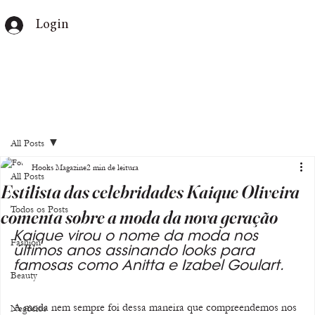
Login
All Posts
Hooks Magazine
2 min de leitura
All Posts
Estilista das celebridades Kaique Oliveira
Todos os Posts
comenta sobre a moda da nova geração
Kaique virou o nome da moda nos 
Fashion
últimos anos assinando looks para 
famosas como Anitta e Izabel Goulart.
Beauty
A moda nem sempre foi dessa maneira que compreendemos nos 
Negócios