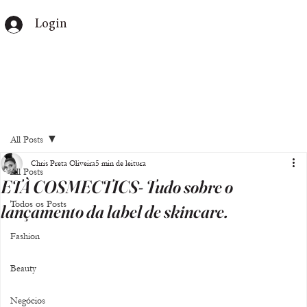
Login
All Posts
Chris Preta Oliveira
5 min de leitura
All Posts
ETÀ COSMECTICS- Tudo sobre o
Todos os Posts
lançamento da label de skincare.
Fashion
Beauty
Negócios