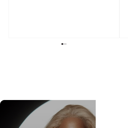
DR. FELIPE GASPARINI: A CIÊNCIA DE
SABER QUANDO TRANSFORMAR