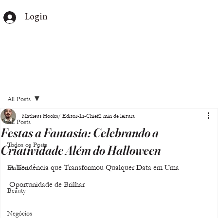
Login
All Posts
Matheus Hooks/ Editor-In-Chief
2 min de leitura
All Posts
Festas a Fantasia: Celebrando a
Todos os Posts
Criatividade Além do Halloween
A Tendência que Transformou Qualquer Data em Uma 
Fashion
Oportunidade de Brilhar
Beauty
Negócios