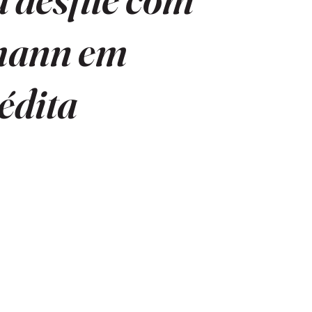
mann em
édita