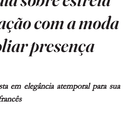
lação com a moda
pliar presença
ta em elegância atemporal para sua 
francês