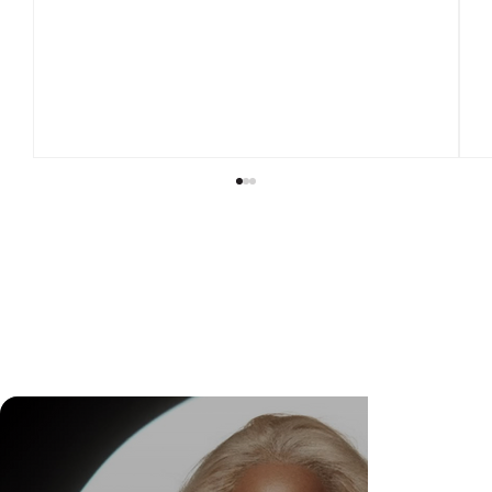
Calvin Klein apresenta a última coleção com a
campanha Primavera de 2022: Todos juntos