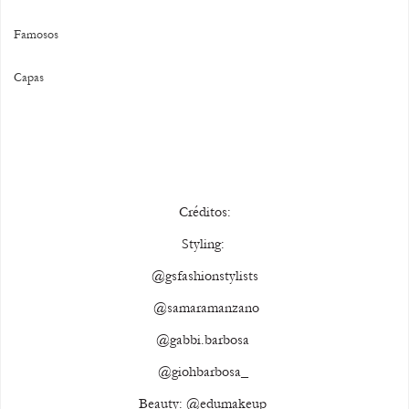
Famosos
Capas
Créditos:
Styling: 
@gsfashionstylists
 @samaramanzano
@gabbi.barbosa 
@giohbarbosa_ 
Beauty: @edumakeup 