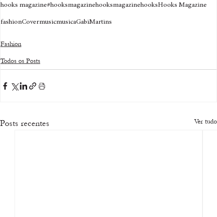
hooks magazine
#hooksmagazine
hooksmagazine
hooks
Hooks Magazine
fashion
Cover
music
musica
GabiMartins
Fashion
Todos os Posts
Ver tudo
Posts recentes