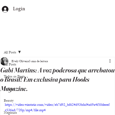
Login
All Posts
Evely Oliveira
5 min de leitura
All Posts
Gabi Martins: A voz poderosa que arrebatou
Todos os Posts
o Brasil! Em exclusiva para Hooks
Magazine.
Fashion
Beauty
https://video.wixstatic.com/video/eb7d92_bf624693bfaf4a69a4f50deeef
c536ad/720p/mp4/file.mp4
Negócios