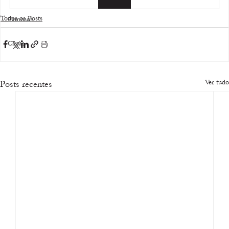
Todos os Posts
Famosos
Capas
Ver tudo
Posts recentes