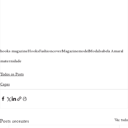
hooks magazine
Hooks
Fashion
cover
Magazine
model
Moda
Isabela Amaral
maternidade
Todos os Posts
Capas
Ver tudo
Posts recentes