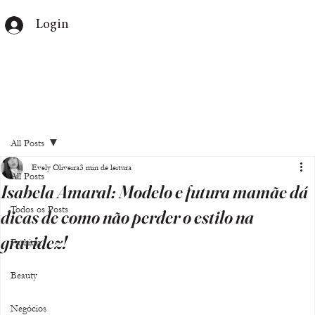
Login
All Posts
Evely Oliveira
3 min de leitura
All Posts
Isabela Amaral: Modelo e futura mamãe dá
Todos os Posts
dicas de como não perder o estilo na
gravidez!
Fashion
Beauty
Negócios