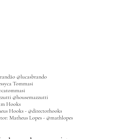
Brandão @
lucasbrando
essyca Tommasi 
sycatommasi
zutti @
housemazzutti
am Hooks
heus Hooks - @
directorhooks
tor: Matheus Lopes - @
mathlopes