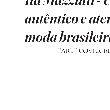
autêntico e at
moda brasileir
"ART" COVER ED