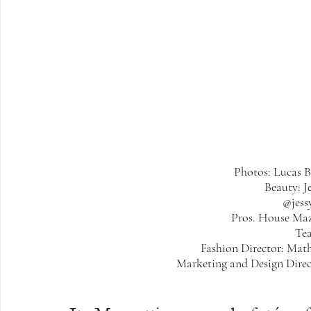
Photos: Lucas 
Beauty: J
@
jes
Pros. House Maz
Te
Fashion Director: Mat
Marketing and Design Direc