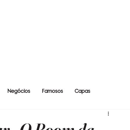
Negócios
Famosos
Capas
ar - O Boom da