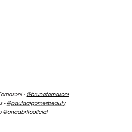
omasoni - 
@brunotomasoni
 - 
@paulaalgomesbeauty
o 
@anaabritooficial