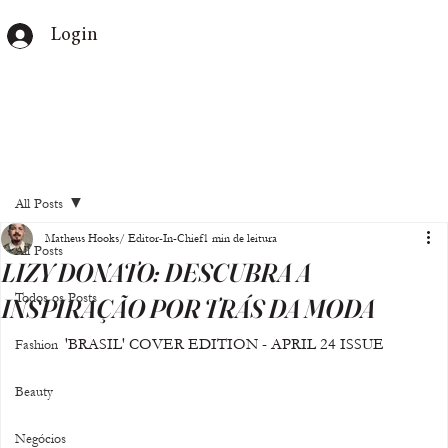
Login
All Posts
Matheus Hooks/ Editor-In-Chief
1 min de leitura
All Posts
LIZY DONATO: DESCUBRA A
Todos os Posts
INSPIRAÇÃO POR TRÁS DA MODA
'BRASIL' COVER EDITION - APRIL 24 ISSUE
Fashion
Beauty
Negócios