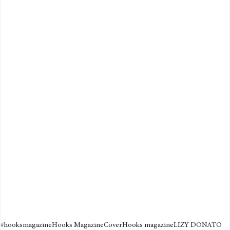
#hooksmagazine
Hooks Magazine
Cover
Hooks magazine
LIZY DONATO