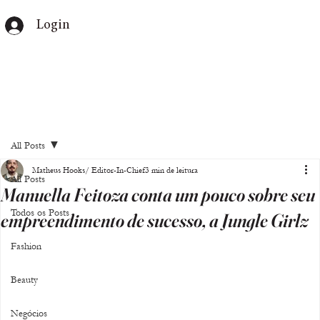
Login
All Posts
Matheus Hooks/ Editor-In-Chief
3 min de leitura
All Posts
Manuella Feitoza conta um pouco sobre seu
Todos os Posts
empreendimento de sucesso, a Jungle Girlz
Fashion
Beauty
Negócios