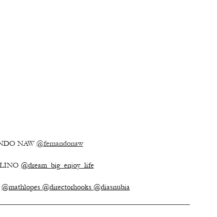
NDO NAW 
@fernandonaw
LINO 
@dream_big_enjoy_life
 
@mathlopes
@directorhooks
@diasnubia