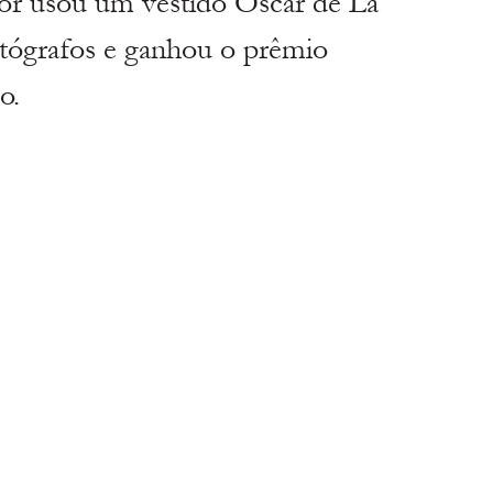
sou um vestido Oscar de La 
otógrafos e ganhou o prêmio 
o.