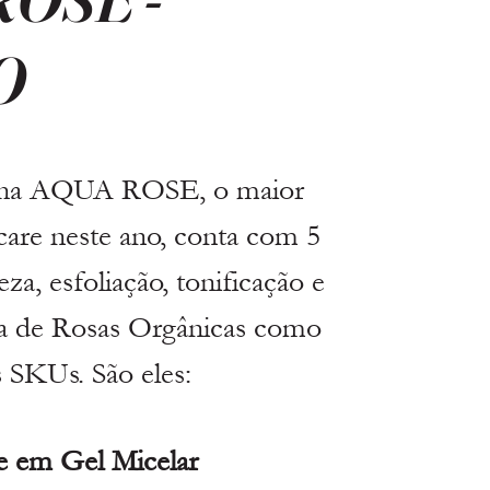
O
inha AQUA ROSE, o maior 
re neste ano, conta com 5 
za, esfoliação, tonificação e 
ua de Rosas Orgânicas como 
 SKUs. São eles:
m Gel Micelar  