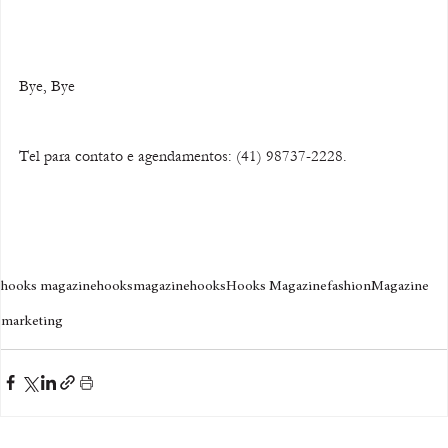
Bye, Bye 
Tel para contato e agendamentos: (41) 98737-2228.
hooks magazine
hooksmagazine
hooks
Hooks Magazine
fashion
Magazine
marketing