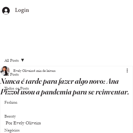
Login
All Posts
Evely Oliveira
4 min de leitura
All Posts
Nunca é tarde para fazer algo novo: Ana
Todos os Posts
Pizzol usou a pandemia para se reinventar.
Fashion
Beauty
Por Evely Oliveira
Negócios