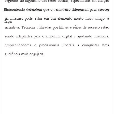
segredos do algoritmo das redes sociais, especialistas em criação 
de conteúdo defendem que o verdadeiro diferencial para crescer 
Famosos
na internet pode estar em um elemento muito mais antigo: a 
Capas
narrativa. Técnicas utilizadas por filmes e séries de sucesso estão 
sendo adaptadas para o ambiente digital e ajudando criadores, 
empreendedores e profissionais liberais a conquistar uma 
audiência mais engajada.