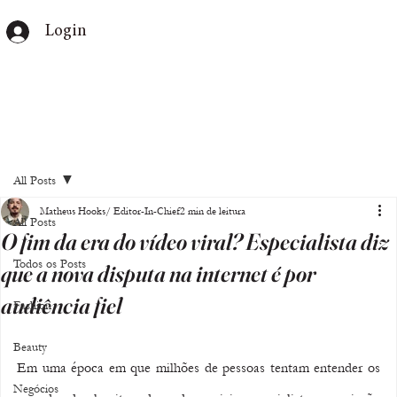
Login
All Posts
Matheus Hooks/ Editor-In-Chief
2 min de leitura
All Posts
O fim da era do vídeo viral? Especialista diz
Todos os Posts
que a nova disputa na internet é por
audiência fiel
Fashion
Beauty
Em uma época em que milhões de pessoas tentam entender os 
Negócios