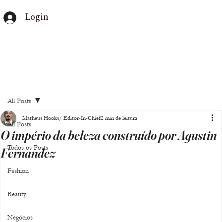
Login
All Posts
Matheus Hooks/ Editor-In-Chief
2 min de leitura
All Posts
O império da beleza construído por Agustin
Todos os Posts
Fernandez
Fashion
Beauty
Negócios