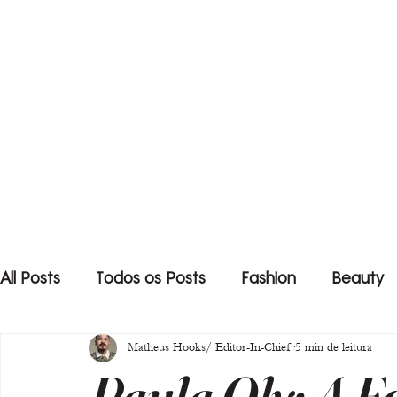
All Posts
Todos os Posts
Fashion
Beauty
Matheus Hooks/ Editor-In-Chief
5 min de leitura
Paula Oly: A F