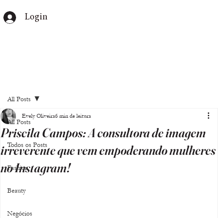
Login
All Posts
Evely Oliveira
6 min de leitura
All Posts
Priscila Campos: A consultora de imagem
Todos os Posts
irreverente que vem empoderando mulheres
no Instagram!
Fashion
Beauty
Negócios