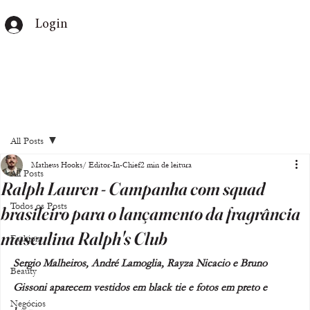
Login
All Posts
Matheus Hooks/ Editor-In-Chief
2 min de leitura
All Posts
Ralph Lauren - Campanha com squad
Todos os Posts
brasileiro para o lançamento da fragrância
masculina Ralph's Club
Fashion
Sergio Malheiros, André Lamoglia, Rayza Nicacio e Bruno 
Beauty
Gissoni aparecem vestidos em black tie e fotos em preto e 
Negócios