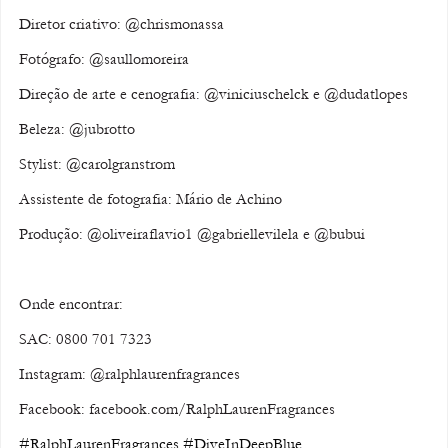
Diretor criativo: @chrismonassa 
Fotógrafo: @saullomoreira 
Direção de arte e cenografia: @viniciuschelck e @dudatlopes 
Beleza: @jubrotto 
Stylist: @carolgranstrom 
Assistente de fotografia: Mário de Achino 
Produção: @oliveiraflavio1 @gabriellevilela e @bubui 
Onde encontrar:
SAC: 0800 701 7323
Instagram: @ralphlaurenfragrances
Facebook: facebook.com/RalphLaurenFragrances
#RalphLaurenFragrances
#DiveInDeepBlue