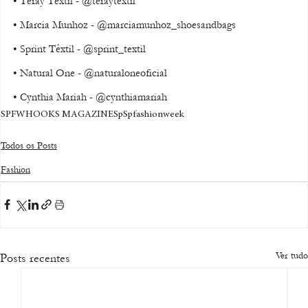
• Teray Têxtil - @teraytextil 
• Marcia Munhoz - @marciamunhoz_shoesandbags 
• Sprint Têxtil - @sprint_textil 
• Natural One - @naturaloneoficial 
• Cynthia Mariah - @cynthiamariah
SPFW
HOOKS MAGAZINE
Sp
Spfashionweek
Todos os Posts
Fashion
Ver tudo
Posts recentes