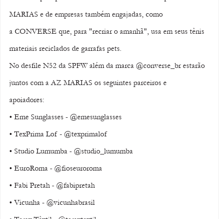
MARIAS e de empresas também engajadas, como 
a CONVERSE que, para "recriar o amanhã", usa em seus tênis 
materiais reciclados de garrafas pets. 
No desfile N52 da SPFW além da marca @converse_br estarão 
juntos com a AZ MARIAS os seguintes parceiros e 
apoiadores: 
• Eme Sunglasses - @emesunglasses 
• TexPrima Lof - @texprimalof 
• Studio Lumumba - @studio_lumumba 
• EuroRoma - @fioseuroroma 
• Fabi Pretah - @fabipretah 
• Vicunha - @vicunhabrasil 