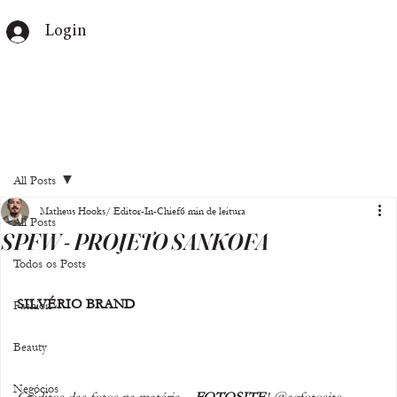
Login
All Posts
Matheus Hooks/ Editor-In-Chief
6 min de leitura
All Posts
SPFW - PROJETO SANKOFA
Todos os Posts
SILVÉRIO BRAND
Fashion
Beauty
Negócios
Créditos das fotos na matéria  - 
FOTOSITE
! @agfotosite 