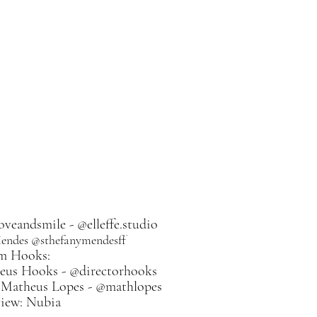
veandsmile
 - 
@elleffe.studio
endes 
@sthefanymendesff
m Hooks: 
eus Hooks - 
@directorhooks
 Matheus Lopes - 
@mathlopes
view: Nubia 