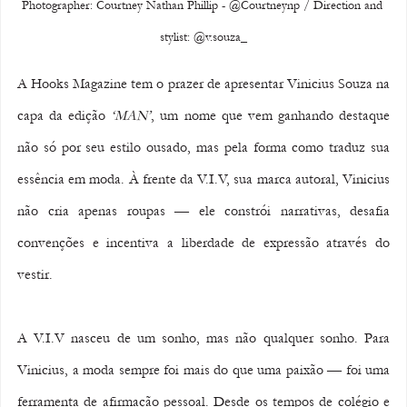
Photographer: Courtney Nathan Phillip - @Courtneynp / Direction and 
stylist: @v.souza_
A Hooks Magazine tem o prazer de apresentar Vinicius Souza na 
capa da edição 
‘MAN’
, um nome que vem ganhando destaque 
não só por seu estilo ousado, mas pela forma como traduz sua 
essência em moda. À frente da V.I.V, sua marca autoral, Vinicius 
não cria apenas roupas — ele constrói narrativas, desafia 
convenções e incentiva a liberdade de expressão através do 
vestir.
A V.I.V nasceu de um sonho, mas não qualquer sonho. Para 
Vinicius, a moda sempre foi mais do que uma paixão — foi uma 
ferramenta de afirmação pessoal. Desde os tempos de colégio e 