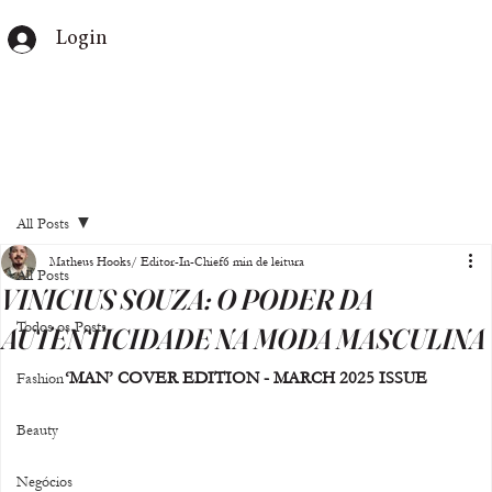
Login
All Posts
Matheus Hooks/ Editor-In-Chief
6 min de leitura
All Posts
VINICIUS SOUZA: O PODER DA
Todos os Posts
AUTENTICIDADE NA MODA MASCULINA
‘MAN’ COVER EDITION - MARCH 2025 ISSUE
Fashion
Beauty
Negócios