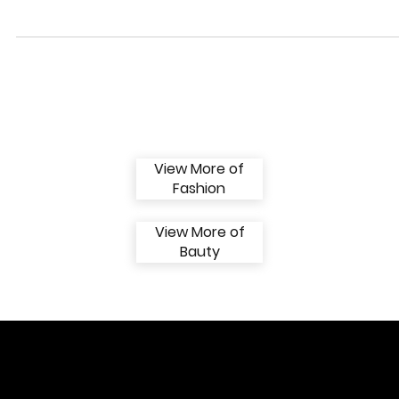
Kardashians - Novo Programa
Muitos fãs ficaram tristes com o cancelamento da série Keeping Up With
The Kardahians, que termina no 20º programa, reality que mostrava...
View More of
Fashion
View More of
Bauty