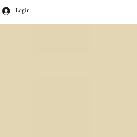
Login