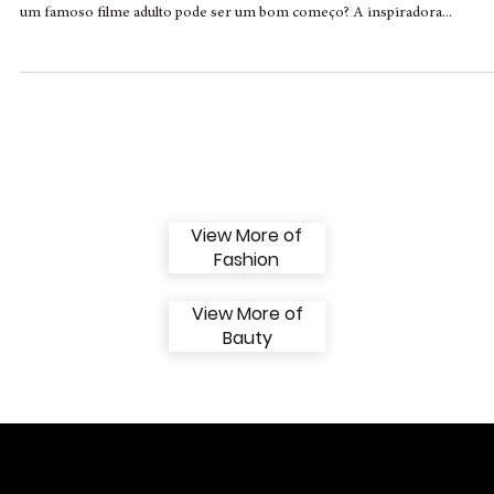
A inspiradora Gabriela Martins compartilha
detalhes sobre a sua vida
Gabriela Martins @gabbriela_martins Assessoria: @doisem1 Participar d
um famoso filme adulto pode ser um bom começo? A inspiradora...
View More of
Fashion
View More of
Bauty