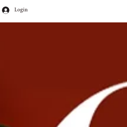
Login