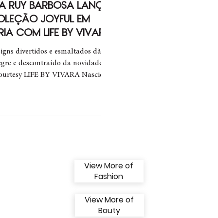
A RUY BARBOSA LANÇA
OLEÇÃO JOYFUL EM
IA COM LIFE BY VIVARA
signs divertidos e esmaltados dão o
egre e descontraído da novidade
ourtesy LIFE BY VIVARA Nascida
nas redes...
View More of
Fashion
View More of
Bauty