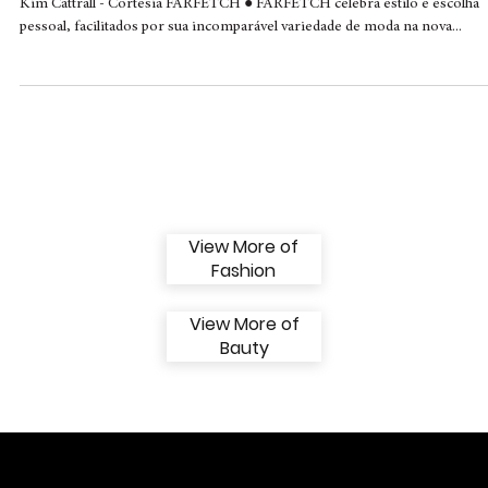
FARFETCH apresenta sua nova campanha
global #YourChoiceYourFARFETCH
Kim Cattrall - Cortesia FARFETCH ● FARFETCH celebra estilo e escolha
pessoal, facilitados por sua incomparável variedade de moda na nova...
View More of
Fashion
View More of
Bauty