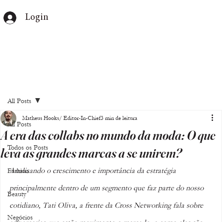
Login
All Posts
Matheus Hooks/ Editor-In-Chief
3 min de leitura
All Posts
A era das collabs no mundo da moda: O que
Todos os Posts
leva as grandes marcas a se unirem?
Analisando o crescimento e importância da estratégia 
Fashion
principalmente dentro de um segmento que faz parte do nosso 
Beauty
cotidiano, Tati Oliva, a frente da Cross Networking fala sobre 
Negócios