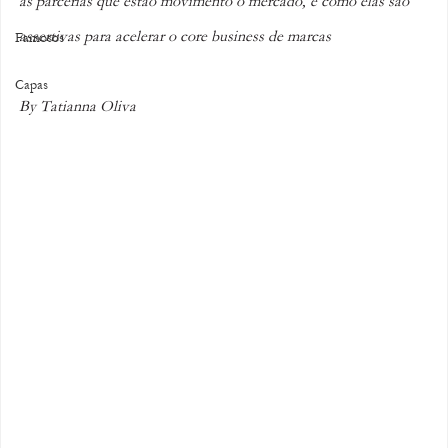
as parcerias que estão movimento o mercado, e como elas são 
assertivas para acelerar o core business de marcas
Famosos
Capas
By Tatianna Oliva