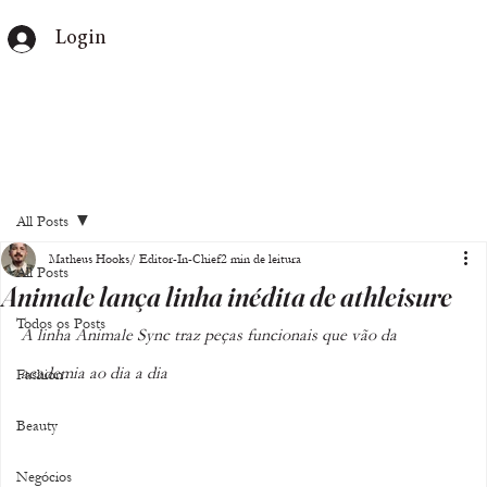
Login
All Posts
Matheus Hooks/ Editor-In-Chief
2 min de leitura
All Posts
Animale lança linha inédita de athleisure
Todos os Posts
A linha Animale Sync traz peças funcionais que vão da 
academia ao dia a dia
Fashion
Beauty
Negócios