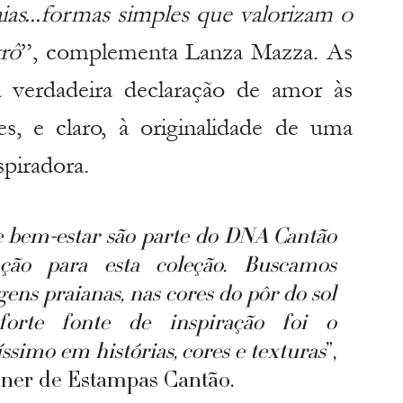
ias...formas simples que valorizam o 
rô
”, complementa Lanza Mazza. As 
 verdadeira declaração de amor às 
s, e claro, à originalidade de uma 
spiradora. 
 e bem-estar são parte do DNA Cantão 
ão para esta coleção. Buscamos 
ens praianas, nas cores do pôr do sol 
rte fonte de inspiração foi o 
íssimo em histórias, cores e texturas
”, 
igner de Estampas Cantão.